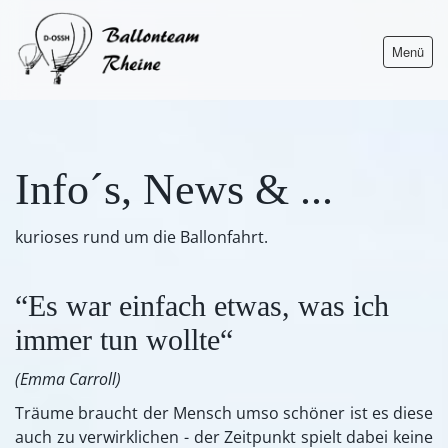
Menü
Info´s, News & ...
Ballonteam
kurioses rund um die Ballonfahrt.
Der Ballon
“Es war einfach etwas, was ich
Impressionen
immer tun wollte“
LIVE-Verfolgen
(Emma Carroll)
Aktuelles
Träume braucht der Mensch umso schöner ist es diese
Info´s & News
auch zu verwirklichen - der Zeitpunkt spielt dabei keine